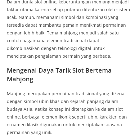
Dalam dunia slot online, keberuntungan memang menjadi
faktor utama karena setiap putaran ditentukan oleh sistem
acak. Namun, memahami simbol dan kombinasi yang
tersedia dapat membantu pemain menikmati permainan
dengan lebih baik. Tema mahjong menjadi salah satu
contoh bagaimana elemen tradisional dapat
dikombinasikan dengan teknologi digital untuk
menciptakan pengalaman bermain yang berbeda.
Mengenal Daya Tarik Slot Bertema
Mahjong
Mahjong merupakan permainan tradisional yang dikenal
dengan simbol ubin khas dan sejarah panjang dalam
budaya Asia. Ketika konsep ini diterapkan ke dalam slot
online, berbagai elemen ikonik seperti ubin, karakter, dan
ornamen klasik digunakan untuk menciptakan suasana
permainan yang unik.