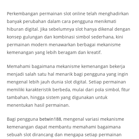
author:
published:
category:
Perkembangan permainan slot online telah menghadirkan
banyak perubahan dalam cara pengguna menikmati
hiburan digital. Jika sebelumnya slot hanya dikenal dengan
konsep gulungan dan kombinasi simbol sederhana, kini
permainan modern menawarkan berbagai mekanisme
kemenangan yang lebih beragam dan kreatif.
Memahami bagaimana mekanisme kemenangan bekerja
menjadi salah satu hal menarik bagi pengguna yang ingin
mengenal lebih jauh dunia slot digital. Setiap permainan
memiliki karakteristik berbeda, mulai dari pola simbol, fitur
tambahan, hingga sistem yang digunakan untuk
menentukan hasil permainan.
Bagi pengguna
betwin188
, mengenal variasi mekanisme
kemenangan dapat membantu memahami bagaimana
sebuah slot dirancang dan mengapa setiap permainan