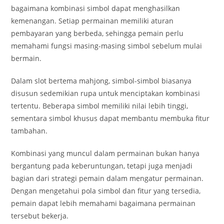
bagaimana kombinasi simbol dapat menghasilkan
kemenangan. Setiap permainan memiliki aturan
pembayaran yang berbeda, sehingga pemain perlu
memahami fungsi masing-masing simbol sebelum mulai
bermain.
Dalam slot bertema mahjong, simbol-simbol biasanya
disusun sedemikian rupa untuk menciptakan kombinasi
tertentu. Beberapa simbol memiliki nilai lebih tinggi,
sementara simbol khusus dapat membantu membuka fitur
tambahan.
Kombinasi yang muncul dalam permainan bukan hanya
bergantung pada keberuntungan, tetapi juga menjadi
bagian dari strategi pemain dalam mengatur permainan.
Dengan mengetahui pola simbol dan fitur yang tersedia,
pemain dapat lebih memahami bagaimana permainan
tersebut bekerja.