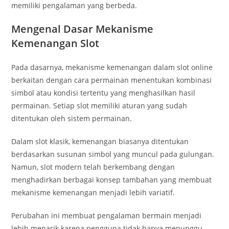
memiliki pengalaman yang berbeda.
Mengenal Dasar Mekanisme
Kemenangan Slot
Pada dasarnya, mekanisme kemenangan dalam slot online
berkaitan dengan cara permainan menentukan kombinasi
simbol atau kondisi tertentu yang menghasilkan hasil
permainan. Setiap slot memiliki aturan yang sudah
ditentukan oleh sistem permainan.
Dalam slot klasik, kemenangan biasanya ditentukan
berdasarkan susunan simbol yang muncul pada gulungan.
Namun, slot modern telah berkembang dengan
menghadirkan berbagai konsep tambahan yang membuat
mekanisme kemenangan menjadi lebih variatif.
Perubahan ini membuat pengalaman bermain menjadi
lebih menarik karena pengguna tidak hanya menunggu