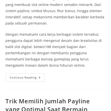
yang membuat slot online modern semakin menarik. Dari
sistem payline, simbol khusus, fitur bonus, hingga elemen
interaktif, setiap mekanisme memberikan karakter berbeda
pada sebuah permainan.
Dengan memahami cara kerja berbagai sistem tersebut,
pengguna dapat lebih mengenal desain dan kreativitas di
balik slot digital. betwin188 menjadi bagian dari
perkembangan ini dengan membantu pengguna
memahami berbagai konsep gameplay yang terus
mengalami inovasi dalam dunia hiburan online.
Memahami
Continue Reading
Variasi
Mekanisme
Kemenangan
Slot
Di
Betwin188
Trik Memilih Jumlah Payline
yang Optimal Saat Bermain