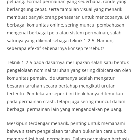
peluang. Format permainan yang sederhana, ronde yang
berlangsung cepat, serta tampilan visual yang menarik
membuat banyak orang penasaran untuk mencobanya. Di
berbagai komunitas online, sering muncul pembahasan
mengenai berbagai pola atau sistem permainan, salah
satunya yang dikenal sebagai teknik 1-2-5. Namun,
seberapa efektif sebenarnya konsep tersebut?
Teknik 1-2-5 pada dasarnya merupakan salah satu bentuk
pengelolaan nominal taruhan yang sering dibicarakan oleh
komunitas pemain. Ide utamanya adalah mengatur
besaran taruhan secara bertahap mengikuti urutan
tertentu. Pendekatan seperti ini tidak hanya ditemukan
pada permainan crash, tetapi juga sering muncul dalam
berbagai permainan lain yang mengandalkan peluang.
Meskipun terdengar menarik, penting untuk memahami
bahwa sistem pengelolaan taruhan bukanlah cara untuk
memprediksi hasil permainan. Dalam permainan berbasis