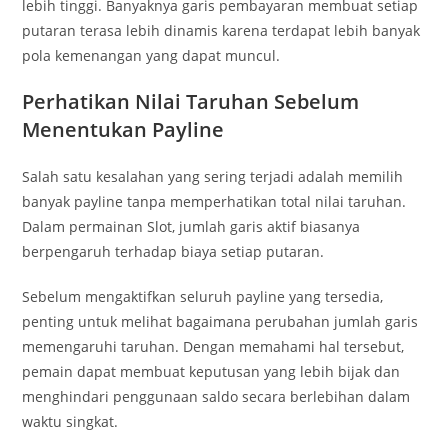
lebih tinggi. Banyaknya garis pembayaran membuat setiap
putaran terasa lebih dinamis karena terdapat lebih banyak
pola kemenangan yang dapat muncul.
Perhatikan Nilai Taruhan Sebelum
Menentukan Payline
Salah satu kesalahan yang sering terjadi adalah memilih
banyak payline tanpa memperhatikan total nilai taruhan.
Dalam permainan Slot, jumlah garis aktif biasanya
berpengaruh terhadap biaya setiap putaran.
Sebelum mengaktifkan seluruh payline yang tersedia,
penting untuk melihat bagaimana perubahan jumlah garis
memengaruhi taruhan. Dengan memahami hal tersebut,
pemain dapat membuat keputusan yang lebih bijak dan
menghindari penggunaan saldo secara berlebihan dalam
waktu singkat.