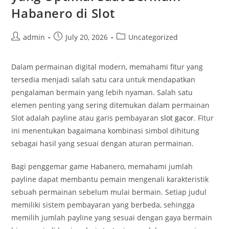
Habanero di Slot
Post
Post
Post
admin
July 20, 2026
Uncategorized
author:
published:
category:
Dalam permainan digital modern, memahami fitur yang
tersedia menjadi salah satu cara untuk mendapatkan
pengalaman bermain yang lebih nyaman. Salah satu
elemen penting yang sering ditemukan dalam permainan
Slot adalah payline atau garis pembayaran
slot gacor
. Fitur
ini menentukan bagaimana kombinasi simbol dihitung
sebagai hasil yang sesuai dengan aturan permainan.
Bagi penggemar game Habanero, memahami jumlah
payline dapat membantu pemain mengenali karakteristik
sebuah permainan sebelum mulai bermain. Setiap judul
memiliki sistem pembayaran yang berbeda, sehingga
memilih jumlah payline yang sesuai dengan gaya bermain