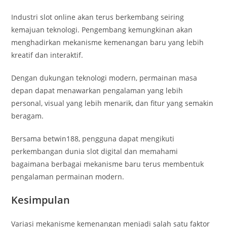
Industri slot online akan terus berkembang seiring
kemajuan teknologi. Pengembang kemungkinan akan
menghadirkan mekanisme kemenangan baru yang lebih
kreatif dan interaktif.
Dengan dukungan teknologi modern, permainan masa
depan dapat menawarkan pengalaman yang lebih
personal, visual yang lebih menarik, dan fitur yang semakin
beragam.
Bersama betwin188, pengguna dapat mengikuti
perkembangan dunia slot digital dan memahami
bagaimana berbagai mekanisme baru terus membentuk
pengalaman permainan modern.
Kesimpulan
Variasi mekanisme kemenangan menjadi salah satu faktor