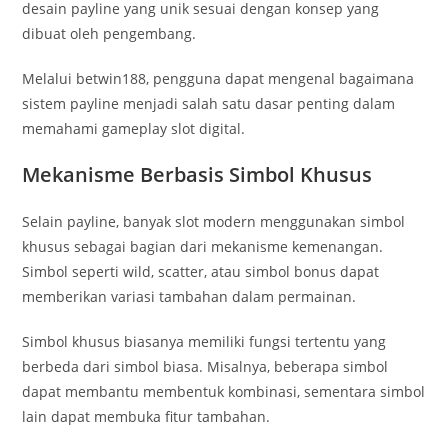
desain payline yang unik sesuai dengan konsep yang
dibuat oleh pengembang.
Melalui betwin188, pengguna dapat mengenal bagaimana
sistem payline menjadi salah satu dasar penting dalam
memahami gameplay slot digital.
Mekanisme Berbasis Simbol Khusus
Selain payline, banyak slot modern menggunakan simbol
khusus sebagai bagian dari mekanisme kemenangan.
Simbol seperti wild, scatter, atau simbol bonus dapat
memberikan variasi tambahan dalam permainan.
Simbol khusus biasanya memiliki fungsi tertentu yang
berbeda dari simbol biasa. Misalnya, beberapa simbol
dapat membantu membentuk kombinasi, sementara simbol
lain dapat membuka fitur tambahan.