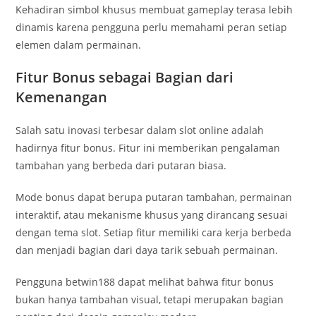
Kehadiran simbol khusus membuat gameplay terasa lebih
dinamis karena pengguna perlu memahami peran setiap
elemen dalam permainan.
Fitur Bonus sebagai Bagian dari
Kemenangan
Salah satu inovasi terbesar dalam slot online adalah
hadirnya fitur bonus. Fitur ini memberikan pengalaman
tambahan yang berbeda dari putaran biasa.
Mode bonus dapat berupa putaran tambahan, permainan
interaktif, atau mekanisme khusus yang dirancang sesuai
dengan tema slot. Setiap fitur memiliki cara kerja berbeda
dan menjadi bagian dari daya tarik sebuah permainan.
Pengguna betwin188 dapat melihat bahwa fitur bonus
bukan hanya tambahan visual, tetapi merupakan bagian