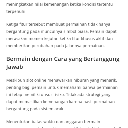
meningkatkan nilai kemenangan ketika kondisi tertentu
terpenuhi.
Ketiga fitur tersebut membuat permainan tidak hanya
bergantung pada munculnya simbol biasa. Pemain dapat
merasakan momen kejutan ketika fitur khusus aktif dan
memberikan perubahan pada jalannya permainan.
Bermain dengan Cara yang Bertanggung
Jawab
Meskipun slot online menawarkan hiburan yang menarik,
penting bagi pemain untuk memahami bahwa permainan
ini tetap memiliki unsur risiko. Tidak ada strategi yang
dapat memastikan kemenangan karena hasil permainan
bergantung pada sistem acak.
Menentukan batas waktu dan anggaran bermain