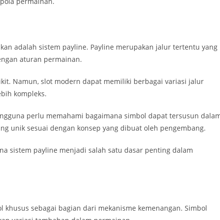
 pola permainan.
 adalah sistem payline. Payline merupakan jalur tertentu yang
engan aturan permainan.
ikit. Namun, slot modern dapat memiliki berbagai variasi jalur
bih kompleks.
engguna perlu memahami bagaimana simbol dapat tersusun dala
 yang unik sesuai dengan konsep yang dibuat oleh pengembang.
a sistem payline menjadi salah satu dasar penting dalam
ol khusus sebagai bagian dari mekanisme kemenangan. Simbol