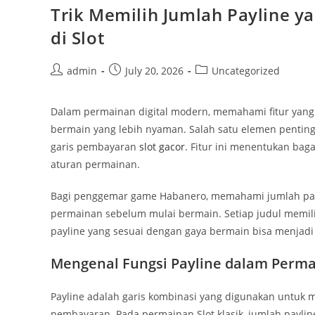
Betwin188
Trik Memilih Jumlah Payline 
di Slot
Post
Post
Post
admin
July 20, 2026
Uncategorized
author:
published:
category:
Dalam permainan digital modern, memahami fitur yang
bermain yang lebih nyaman. Salah satu elemen penting
garis pembayaran
slot gacor
. Fitur ini menentukan bag
aturan permainan.
Bagi penggemar game Habanero, memahami jumlah pay
permainan sebelum mulai bermain. Setiap judul memil
payline yang sesuai dengan gaya bermain bisa menjadi 
Mengenal Fungsi Payline dalam Perma
Payline adalah garis kombinasi yang digunakan untuk
pembayaran. Pada permainan Slot klasik, jumlah paylin