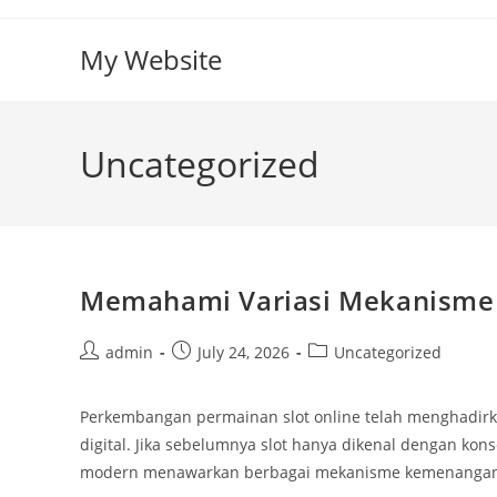
Skip
to
My Website
content
Uncategorized
Memahami Variasi Mekanisme 
Post
Post
Post
admin
July 24, 2026
Uncategorized
author:
published:
category:
Perkembangan permainan slot online telah menghadir
digital. Jika sebelumnya slot hanya dikenal dengan ko
modern menawarkan berbagai mekanisme kemenangan y