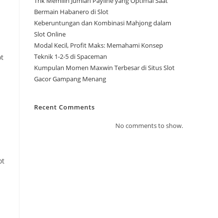
Trik Memilih Jumlah Payline yang Optimal Saat
Bermain Habanero di Slot
Keberuntungan dan Kombinasi Mahjong dalam
Slot Online
Modal Kecil, Profit Maks: Memahami Konsep
Teknik 1-2-5 di Spaceman
t
Kumpulan Momen Maxwin Terbesar di Situs Slot
Gacor Gampang Menang
Recent Comments
No comments to show.
ot