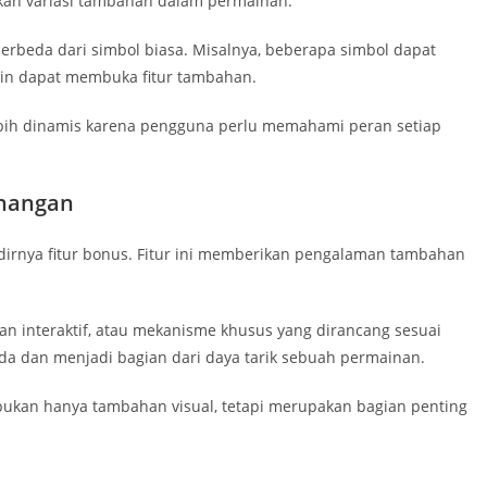
ikan variasi tambahan dalam permainan.
berbeda dari simbol biasa. Misalnya, beberapa simbol dapat
in dapat membuka fitur tambahan.
bih dinamis karena pengguna perlu memahami peran setiap
enangan
hadirnya fitur bonus. Fitur ini memberikan pengalaman tambahan
 interaktif, atau mekanisme khusus yang dirancang sesuai
beda dan menjadi bagian dari daya tarik sebuah permainan.
bukan hanya tambahan visual, tetapi merupakan bagian penting