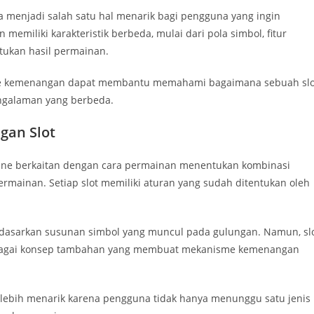
enjadi salah satu hal menarik bagi pengguna yang ingin
 memiliki karakteristik berbeda, mulai dari pola simbol, fitur
tukan hasil permainan.
me kemenangan dapat membantu memahami bagaimana sebuah slo
ngalaman yang berbeda.
an Slot
ine berkaitan dengan cara permainan menentukan kombinasi
ermainan. Setiap slot memiliki aturan yang sudah ditentukan oleh
erdasarkan susunan simbol yang muncul pada gulungan. Namun, sl
bagai konsep tambahan yang membuat mekanisme kemenangan
ebih menarik karena pengguna tidak hanya menunggu satu jenis