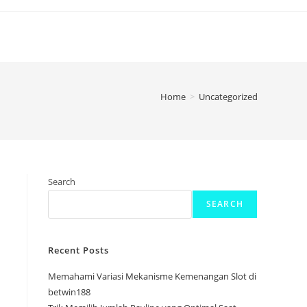
Home
>
Uncategorized
Search
SEARCH
Recent Posts
Memahami Variasi Mekanisme Kemenangan Slot di
betwin188