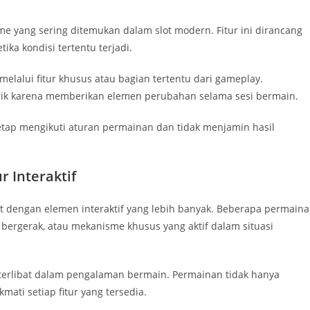
e yang sering ditemukan dalam slot modern. Fitur ini dirancang
ika kondisi tertentu terjadi.
alui fitur khusus atau bagian tertentu dari gameplay.
ik karena memberikan elemen perubahan selama sesi bermain.
p mengikuti aturan permainan dan tidak menjamin hasil
 Interaktif
dengan elemen interaktif yang lebih banyak. Beberapa permain
bergerak, atau mekanisme khusus yang aktif dalam situasi
terlibat dalam pengalaman bermain. Permainan tidak hanya
mati setiap fitur yang tersedia.