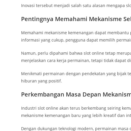
Inovasi tersebut menjadi salah satu alasan mengapa sl
Pentingnya Memahami Mekanisme Se
Memahami mekanisme kemenangan dapat membantu pen
informasi yang cukup, pengguna dapat memilih permai
Namun, perlu dipahami bahwa slot online tetap meru
menjelaskan cara kerja permainan, tetapi tidak dapat d
Menikmati permainan dengan pendekatan yang bijak t
hiburan yang positif.
Perkembangan Masa Depan Mekanism
Industri slot online akan terus berkembang seiring 
mekanisme kemenangan baru yang lebih kreatif dan inte
Dengan dukungan teknologi modern, permainan masa d