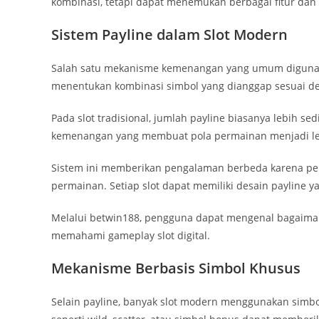
kombinasi, tetapi dapat menemukan berbagai fitur dan
Sistem Payline dalam Slot Modern
Salah satu mekanisme kemenangan yang umum digunakan
menentukan kombinasi simbol yang dianggap sesuai d
Pada slot tradisional, jumlah payline biasanya lebih sed
kemenangan yang membuat pola permainan menjadi le
Sistem ini memberikan pengalaman berbeda karena p
permainan. Setiap slot dapat memiliki desain payline
Melalui betwin188, pengguna dapat mengenal bagaiman
memahami gameplay slot digital.
Mekanisme Berbasis Simbol Khusus
Selain payline, banyak slot modern menggunakan simb