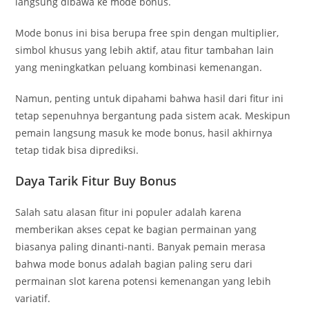
langsung dibawa ke mode bonus.
Mode bonus ini bisa berupa free spin dengan multiplier,
simbol khusus yang lebih aktif, atau fitur tambahan lain
yang meningkatkan peluang kombinasi kemenangan.
Namun, penting untuk dipahami bahwa hasil dari fitur ini
tetap sepenuhnya bergantung pada sistem acak. Meskipun
pemain langsung masuk ke mode bonus, hasil akhirnya
tetap tidak bisa diprediksi.
Daya Tarik Fitur Buy Bonus
Salah satu alasan fitur ini populer adalah karena
memberikan akses cepat ke bagian permainan yang
biasanya paling dinanti-nanti. Banyak pemain merasa
bahwa mode bonus adalah bagian paling seru dari
permainan slot karena potensi kemenangan yang lebih
variatif.