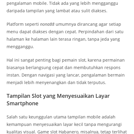
pengalaman mobile. Tidak ada yang lebih mengganggu
daripada tampilan yang lambat atau sulit diakses.
Platform seperti
nona88
umumnya dirancang agar setiap
menu dapat diakses dengan cepat. Perpindahan dari satu
halaman ke halaman lain terasa ringan, tanpa jeda yang
mengganggu.
Hal ini sangat penting bagi pemain slot, karena permainan
biasanya berlangsung cepat dan membutuhkan respons
instan. Dengan navigasi yang lancar, pengalaman bermain
menjadi lebih menyenangkan dan tidak terputus.
Tampilan Slot yang Menyesuaikan Layar
Smartphone
Salah satu keunggulan utama tampilan mobile adalah
kemampuan menyesuaikan layar kecil tanpa mengurangi
kualitas visual. Game slot Habanero, misalnya, tetap terlihat