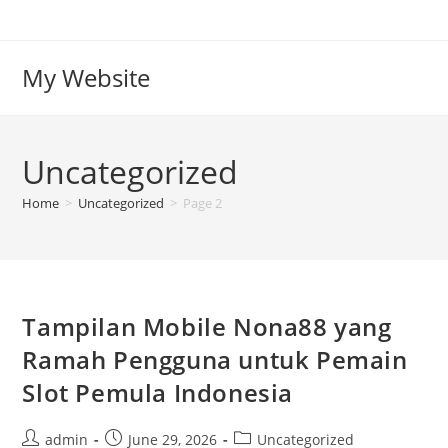
Skip
to
content
My Website
Uncategorized
Home
>
Uncategorized
>
Page 2
Tampilan Mobile Nona88 yang
Ramah Pengguna untuk Pemain
Slot Pemula Indonesia
Post
Post
Post
admin
June 29, 2026
Uncategorized