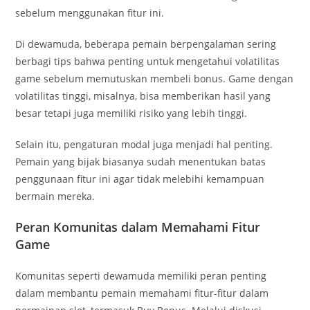
sebelum menggunakan fitur ini.
Di dewamuda, beberapa pemain berpengalaman sering
berbagi tips bahwa penting untuk mengetahui volatilitas
game sebelum memutuskan membeli bonus. Game dengan
volatilitas tinggi, misalnya, bisa memberikan hasil yang
besar tetapi juga memiliki risiko yang lebih tinggi.
Selain itu, pengaturan modal juga menjadi hal penting.
Pemain yang bijak biasanya sudah menentukan batas
penggunaan fitur ini agar tidak melebihi kemampuan
bermain mereka.
Peran Komunitas dalam Memahami Fitur
Game
Komunitas seperti dewamuda memiliki peran penting
dalam membantu pemain memahami fitur-fitur dalam