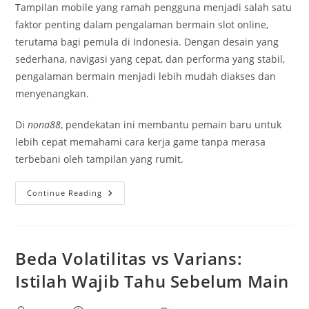
Tampilan mobile yang ramah pengguna menjadi salah satu
faktor penting dalam pengalaman bermain slot online,
terutama bagi pemula di Indonesia. Dengan desain yang
sederhana, navigasi yang cepat, dan performa yang stabil,
pengalaman bermain menjadi lebih mudah diakses dan
menyenangkan.
Di
nona88
, pendekatan ini membantu pemain baru untuk
lebih cepat memahami cara kerja game tanpa merasa
terbebani oleh tampilan yang rumit.
Tampilan
Continue Reading
Mobile
Nona88
Yang
Ramah
Pengguna
Untuk
Beda Volatilitas vs Varians:
Pemain
Slot
Istilah Wajib Tahu Sebelum Main
Pemula
Indonesia