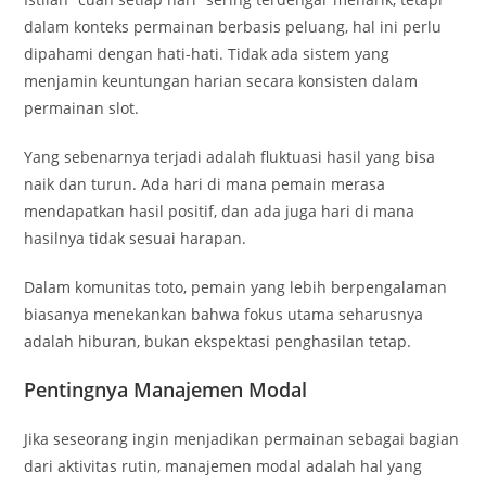
dalam konteks permainan berbasis peluang, hal ini perlu
dipahami dengan hati-hati. Tidak ada sistem yang
menjamin keuntungan harian secara konsisten dalam
permainan slot.
Yang sebenarnya terjadi adalah fluktuasi hasil yang bisa
naik dan turun. Ada hari di mana pemain merasa
mendapatkan hasil positif, dan ada juga hari di mana
hasilnya tidak sesuai harapan.
Dalam komunitas toto, pemain yang lebih berpengalaman
biasanya menekankan bahwa fokus utama seharusnya
adalah hiburan, bukan ekspektasi penghasilan tetap.
Pentingnya Manajemen Modal
Jika seseorang ingin menjadikan permainan sebagai bagian
dari aktivitas rutin, manajemen modal adalah hal yang