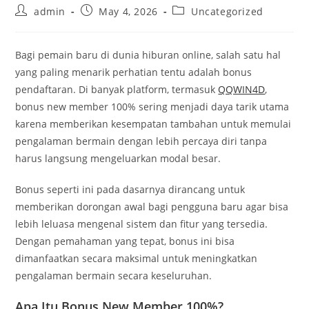
Post
Post
Post
admin
May 4, 2026
Uncategorized
author:
published:
category:
Bagi pemain baru di dunia hiburan online, salah satu hal
yang paling menarik perhatian tentu adalah bonus
pendaftaran. Di banyak platform, termasuk
QQWIN4D
,
bonus new member 100% sering menjadi daya tarik utama
karena memberikan kesempatan tambahan untuk memulai
pengalaman bermain dengan lebih percaya diri tanpa
harus langsung mengeluarkan modal besar.
Bonus seperti ini pada dasarnya dirancang untuk
memberikan dorongan awal bagi pengguna baru agar bisa
lebih leluasa mengenal sistem dan fitur yang tersedia.
Dengan pemahaman yang tepat, bonus ini bisa
dimanfaatkan secara maksimal untuk meningkatkan
pengalaman bermain secara keseluruhan.
Apa Itu Bonus New Member 100%?