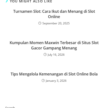
YOU MIGHT ALSO LIKE
Turnamen Slot: Cara Ikut dan Menang di Slot
Online
September 20, 2025
Kumpulan Momen Maxwin Terbesar di Situs Slot
Gacor Gampang Menang
July 16, 2026
Tips Mengelola Kemenangan di Slot Online Bola
January 3, 2026
Search