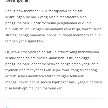
Kesimpulan
Bonus new member 100% merupakan salah satu
keuntungan menarik yang bisa dimanfaatkan oleh
pengguna baru untuk memulai pengalaman di dunia
hiburan online. Dengan memahami cara kerja, syarat, serta
strategi penggunaannya, bonus ini dapat memberikan nilai
tambah yang signifikan.
QQWIN4D menjadi salah satu platform yang menawarkan
kemudahan dalam proses klaim bonus ini, sehingga
pengguna baru dapat merasakan pengalaman yang lebih
nyaman dan menyenangkan sejak awal. Yang terpenting
adalah selalu membaca aturan dengan teliti dan
menggunakan bonus secara bijak agar hasil yang diperoleh
bisa lebih optimal dan memuaskan.