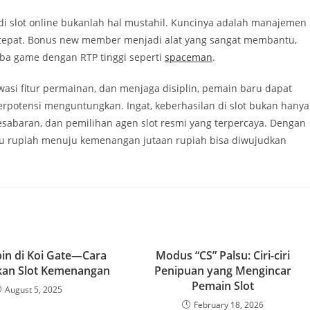
i slot online bukanlah hal mustahil. Kuncinya adalah manajemen
ng tepat. Bonus new member menjadi alat yang sangat membantu,
ba game dengan RTP tinggi seperti
spaceman
.
i fitur permainan, dan menjaga disiplin, pemain baru dapat
potensi menguntungkan. Ingat, keberhasilan di slot bukan hanya
kesabaran, dan pemilihan agen slot resmi yang terpercaya. Dengan
ribu rupiah menuju kemenangan jutaan rupiah bisa diwujudkan
pin di Koi Gate—Cara
Modus “CS” Palsu: Ciri-ciri
kan Slot Kemenangan
Penipuan yang Mengincar
Pemain Slot
August 5, 2025
February 18, 2026