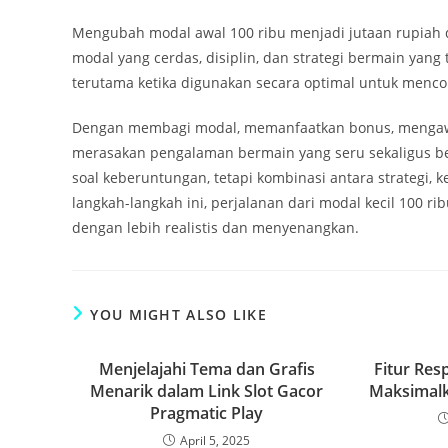
Mengubah modal awal 100 ribu menjadi jutaan rupiah d
modal yang cerdas, disiplin, dan strategi bermain ya
terutama ketika digunakan secara optimal untuk menco
Dengan membagi modal, memanfaatkan bonus, mengawas
merasakan pengalaman bermain yang seru sekaligus ber
soal keberuntungan, tetapi kombinasi antara strategi, 
langkah-langkah ini, perjalanan dari modal kecil 100 
dengan lebih realistis dan menyenangkan.
YOU MIGHT ALSO LIKE
Menjelajahi Tema dan Grafis
Fitur Res
Menarik dalam Link Slot Gacor
Maksimal
Pragmatic Play
April 5, 2025