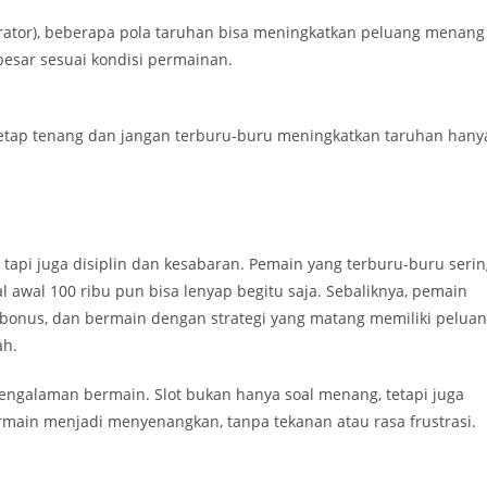
ator), beberapa pola taruhan bisa meningkatkan peluang menang
 besar sesuai kondisi permainan.
etap tenang dan jangan terburu-buru meningkatkan taruhan hany
tapi juga disiplin dan kesabaran. Pemain yang terburu-buru serin
 awal 100 ribu pun bisa lenyap begitu saja. Sebaliknya, pemain
 bonus, dan bermain dengan strategi yang matang memiliki pelua
ah.
pengalaman bermain. Slot bukan hanya soal menang, tetapi juga
rmain menjadi menyenangkan, tanpa tekanan atau rasa frustrasi.