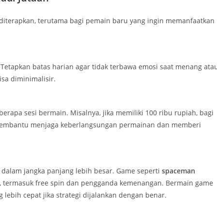
 diterapkan, terutama bagi pemain baru yang ingin memanfaatkan
. Tetapkan batas harian agar tidak terbawa emosi saat menang ata
isa diminimalisir.
erapa sesi bermain. Misalnya, jika memiliki 100 ribu rupiah, bagi
ni membantu menjaga keberlangsungan permainan dan memberi
g dalam jangka panjang lebih besar. Game seperti
spaceman
k, termasuk free spin dan pengganda kemenangan. Bermain game
ebih cepat jika strategi dijalankan dengan benar.