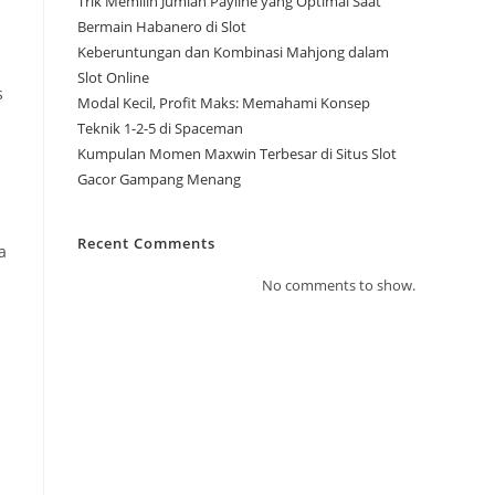
Trik Memilih Jumlah Payline yang Optimal Saat
Bermain Habanero di Slot
Keberuntungan dan Kombinasi Mahjong dalam
Slot Online
s
Modal Kecil, Profit Maks: Memahami Konsep
Teknik 1-2-5 di Spaceman
Kumpulan Momen Maxwin Terbesar di Situs Slot
Gacor Gampang Menang
Recent Comments
a
No comments to show.