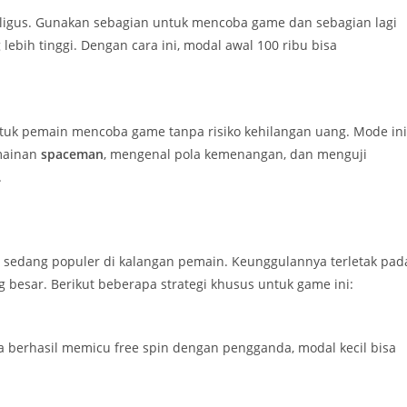
ligus. Gunakan sebagian untuk mencoba game dan sebagian lagi
ebih tinggi. Dengan cara ini, modal awal 100 ribu bisa
uk pemain mencoba game tanpa risiko kehilangan uang. Mode ini
mainan
spaceman
, mengenal pola kemenangan, dan menguji
.
 sedang populer di kalangan pemain. Keunggulannya terletak pad
g besar. Berikut beberapa strategi khusus untuk game ini:
ka berhasil memicu free spin dengan pengganda, modal kecil bisa