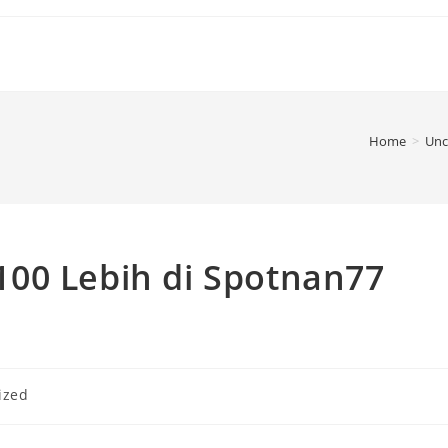
Home
>
Unc
 x100 Lebih di Spotnan77
ized