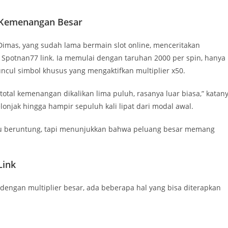
e Kemenangan Besar
Dimas, yang sudah lama bermain slot online, menceritakan
Spotnan77 link. Ia memulai dengan taruhan 2000 per spin, hanya
ncul simbol khusus yang mengaktifkan multiplier x50.
 total kemenangan dikalikan lima puluh, rasanya luar biasa,” katan
onjak hingga hampir sepuluh kali lipat dari modal awal.
lalu beruntung, tapi menunjukkan bahwa peluang besar memang
Link
engan multiplier besar, ada beberapa hal yang bisa diterapkan