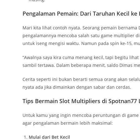
Pengalaman Pemain: Dari Taruhan Kecil k
Mari kita lihat contoh nyata. Seorang pemain bernama 
pengalamannya mencoba salah satu game multiplier di 
untuk iseng mengisi waktu. Namun pada spin ke-15, mu
“Awalnya saya kira cuma menang kecil, tapi begitu lihat
sambil tertawa. Dalam beberapa menit, saldo Dimas mel
Cerita seperti ini bukan berarti semua orang akan se
nyata ada jika dimainkan dengan sabar dan cerdas.
Tips Bermain Slot Multipliers di Spotnan77 
Untuk kamu yang ingin mencoba peruntungan di game d
agar pengalaman bermain lebih maksimal:
Mulai dari Bet Kecil