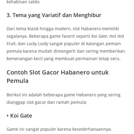
kehabisan saldo.
3.
Tema yang Variatif dan Menghibur
Dari tema klasik hingga modern, slot Habanero memiliki
segalanya. Beberapa game favorit seperti
Koi Gate
,
Hot Hot
Fruit
, dan
Lucky Lucky
sangat populer di kalangan pemain
pemula karena mudah dimengerti dan sering memberikan
kemenangan kecil yang membuat permainan tetap seru.
Contoh Slot Gacor Habanero untuk
Pemula
Berikut ini adalah beberapa game Habanero yang sering
dianggap slot gacor dan ramah pemula:
•
Koi Gate
Game ini sangat populer karena kesederhanaannya.