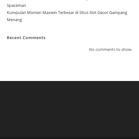
Spaceman
Kumpulan Momen Maxwin Terbesar di Situs Slot Gacor Gampang
Menang
Recent Comments
No comments to show.