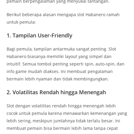
pemain berpengalaman yang menyukai tantangan.
Berikut beberapa alasan mengapa slot Habanero ramah
untuk pemula:
1.
Tampilan User-Friendly
Bagi pemula, tampilan antarmuka sangat penting. Slot
Habanero biasanya memiliki layout yang simpel dan
intuitif. Semua tombol penting seperti spin, auto-spin, dan
info game mudah diakses. Ini membuat pengalaman
bermain lebih nyaman dan tidak membingungkan.
2.
Volatilitas Rendah hingga Menengah
Slot dengan volatilitas rendah hingga menengah lebih
cocok untuk pemula karena menawarkan kemenangan yang
lebih sering, meskipun jumlahnya tidak terlalu besar. Ini
membuat pemain bisa bermain lebih lama tanpa cepat