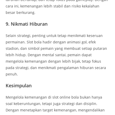
cara ini, kemenangan lebih stabil dan risiko kekalahan
besar berkurang.
9. Nikmati Hiburan
Selain strategi, penting untuk tetap menikmati keseruan
permainan. Slot bola hadir dengan animasi gol, efek
stadion, dan simbol pemain yang membuat setiap putaran
lebih hidup. Dengan mental santai, pemain dapat
mengelola kemenangan dengan lebih bijak, tetap fokus
pada strategi, dan menikmati pengalaman hiburan secara
penuh.
Kesimpulan
Mengelola kemenangan di slot online bola bukan hanya
soal keberuntungan, tetapi juga strategi dan disiplin.
Dengan menetapkan target kemenangan, mengendalikan