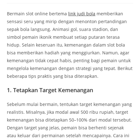
Bermain slot online bertema
link judi bola
memberikan
sensasi seru yang mirip dengan menonton pertandingan
sepak bola langsung. Animasi gol, suara stadion, dan
simbol pemain ikonik membuat setiap putaran terasa
hidup. Selain keseruan itu, kemenangan dalam slot bola
bisa memberikan hadiah yang menggiurkan. Namun, agar
kemenangan tidak cepat habis, penting bagi pemain untuk
mengelola kemenangan dengan strategi yang tepat. Berikut
beberapa tips praktis yang bisa diterapkan.
1. Tetapkan Target Kemenangan
Sebelum mulai bermain, tentukan target kemenangan yang
realistis. Misalnya, jika modal awal 500 ribu rupiah, target
kemenangan bisa ditetapkan 50–100% dari modal tersebut.
Dengan target yang jelas, pemain bisa berhenti sejenak
atau keluar dari permainan setelah mencapainya. Cara ini