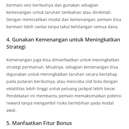
bermain sesi berikutnya dan gunakan sebagian
kemenangan untuk taruhan tambahan atau dinikmati.
Dengan memisahkan modal dan kemenangan, pemain bisa
bermain lebih santai tanpa takut kehilangan semua dana.
4. Gunakan Kemenangan untuk Meningkatkan
Strategi
Kemenangan juga bisa dimanfaatkan untuk meningkatkan
strategi permainan. Misalnya, sebagian kemenangan bisa
digunakan untuk meningkatkan taruhan secara bertahap
pada putaran berikutnya, atau mencoba slot bola dengan
volatilitas lebih tinggi untuk peluang jackpot lebih besar.
Pendekatan ini membantu pemain memaksimalkan potensi
reward tanpa mengambil risiko berlebihan pada modal
awal.
5. Manfaatkan Fitur Bonus