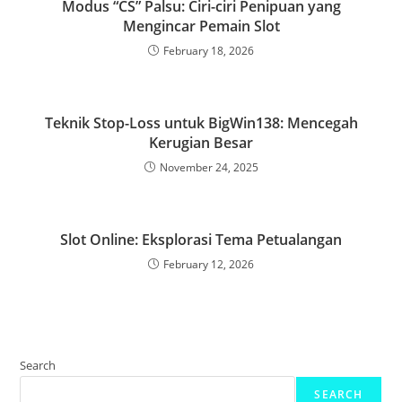
Modus “CS” Palsu: Ciri-ciri Penipuan yang
Mengincar Pemain Slot
February 18, 2026
Teknik Stop-Loss untuk BigWin138: Mencegah
Kerugian Besar
November 24, 2025
Slot Online: Eksplorasi Tema Petualangan
February 12, 2026
Search
SEARCH